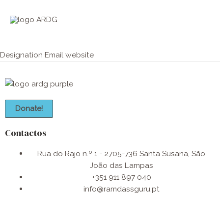
Skip
Men
to
Princ
content
Designation
Email
website
Donate!
Contactos
Rua do Rajo n.º 1 - 2705-736 Santa Susana, São
João das Lampas
+351 911 897 040
info@ramdassguru.pt​